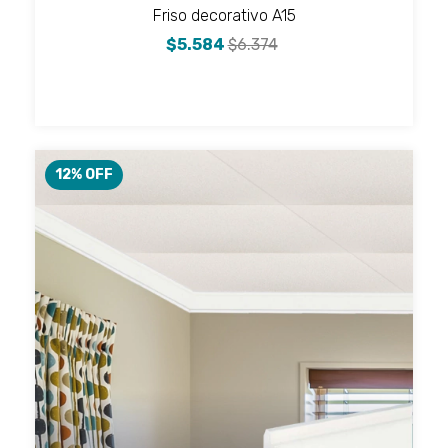
Friso decorativo A15
$5.584
$6.374
12
% OFF