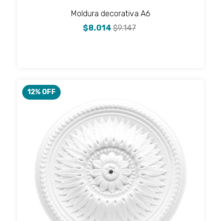
Moldura decorativa A6
$8.014
$9.147
12
% OFF