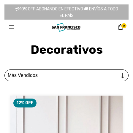
💳10% OFF ABONANDO EN EFECTIVO 🚚 ENVÍOS A TODO
EL PAÍS
0
Decorativos
12
% OFF