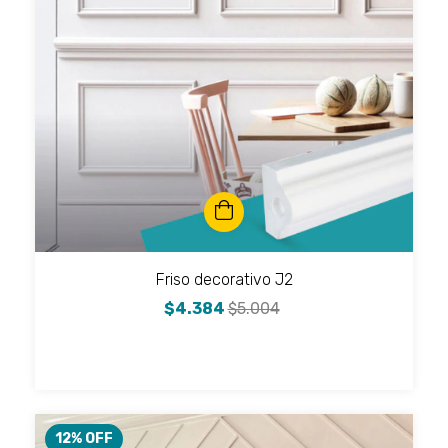
Friso decorativo J2
$4.384
$5.004
12
% OFF