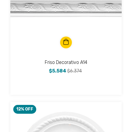
Friso Decorativo A14
$5.584
$6.374
12
% OFF