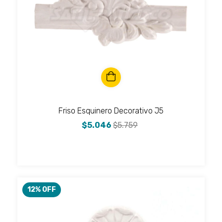
Friso Esquinero Decorativo J5
$5.046
$5.759
12
% OFF