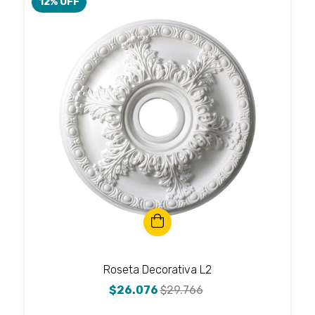
12
% OFF
Roseta Decorativa L2
$26.076
$29.766