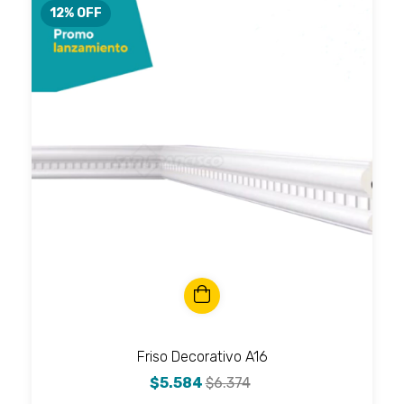
12
% OFF
Friso Decorativo A16
$5.584
$6.374