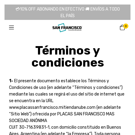
💳10% OFF ABONANDO EN EFECTIVO 🚚 ENVÍOS A TODO
EL PAÍS
0
Términos y
condiciones
1-
El presente documento establece los Términos y
Condiciones de uso (en adelante “Términos y condiciones”)
mediante las cuales se regirá el uso del sitio de internet que
se encuentra en la URL
www.placassanfrancisco.mitiendanube.com (en adelante
“Sitio Web”) ofrecida por PLACAS SAN FRANCISCO MAS
SOCIEDAD ANÓNIMA
CUIT 30-71639831-1, con domicilio constituido en Buenos
Aires, Argentina (en adelante “la Empresa”). Toda persona